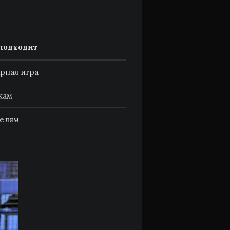
подходит
рная игра
кам
елям