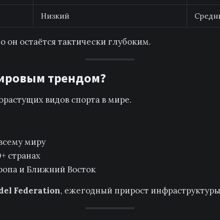
Низкий
Средн
о он остаётся тактически глубоким.
мировым трендом?
орастущих видов спорта в мире.
всему миру
0+ странах
ропа и Ближний Восток
del Federation
, ежегодный прирост инфраструктур