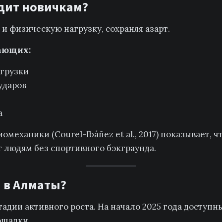
дит новичкам?
и физическую нагрузку, сохраняя азарт.
ающих:
агрузки
ударов
а
механики (Courel-Ibáñez et al., 2017) показывает, ч
 людям без спортивного бэкграунда.
л в Алматы?
тадии активного роста. На начало 2025 года доступ
ощадки.