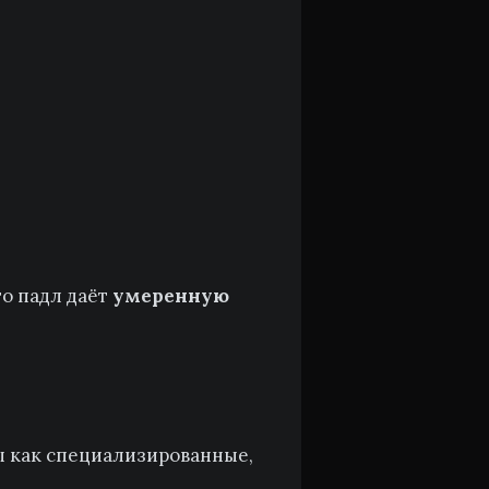
то падл даёт
умеренную
ны как специализированные,