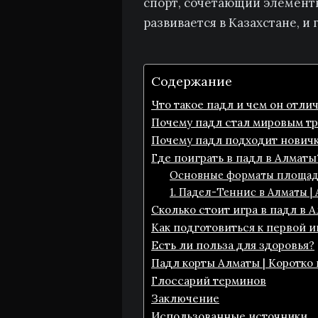
спорт, сочетающий элементы 
развивается в Казахстане, и
Содержание
Что такое падл и чем он отли
Почему падл стал мировым т
Почему падл подходит нович
Где поиграть в падл в Алматы
Основные форматы площад
1. Падел-Теннис в Алматы | 
Сколько стоит игра в падл в 
Как подготовиться к первой и
Есть ли польза для здоровья?
Падл корты Алматы | Коротко 
Глоссарий терминов
Заключение
Использованные источники