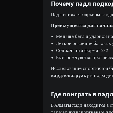
Почему падл подхо
Падл снижает барьеры входа 
Преимущества для начин
Меньше бега и ударной н
Лёгкое освоение базовых 
Социальный формат 2×2
Быстрое чувство прогресс
Исследование спортивной био
кардионагрузку
и подходит
Где поиграть в пад
В Алматы падл находится в с
так и мультиспортивные пл