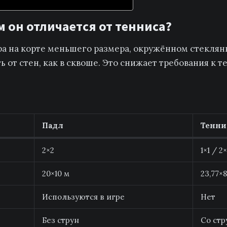
м он отличается от тенниса?
игра на корте меньшего размера, окружённом стекл
 от стен, как в сквоше. Это снижает требования к т
Падл
Тенни
2×2
1×1 / 2
20×10 м
23,77×8
Используются в игре
Нет
Без струн
Со ст