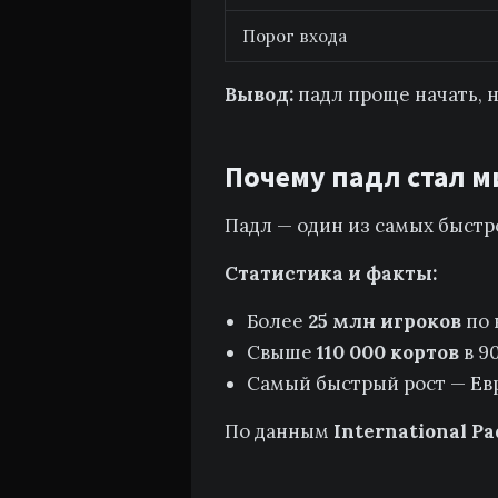
Порог входа
Вывод:
падл проще начать, н
Почему падл стал 
Падл — один из самых быстр
Статистика и факты:
Более
25 млн игроков
по 
Свыше
110 000 кортов
в 9
Самый быстрый рост — Ев
По данным
International Pa