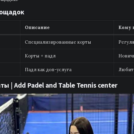
лощадок
Описание
Кому 
Специализированные корты
Регуля
Корты + падл
Нович
Падл как доп-услуга
Любит
ты | Add Padel and Table Tennis center