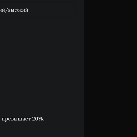
ий/высокий
ы превышает
20%
.