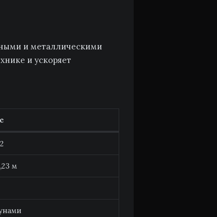
янными и металлическими
ехнике и ускоряет
с
×2
,23 м
рунами