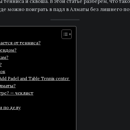
тенниса и сквоша. В этой статье разберём, что тако
 где можно поиграть в падл в Алматы без лишнего по
чается от тенниса?
рендом?
кам?
?
ок
Add Padel and Table Tennis center
Алматы?
гре? — чеклист
и по делу