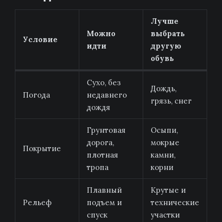
Лучше
Можно
выбрать
Условие
идти
другую
обувь
Сухо, без
Дождь,
Погода
недавнего
грязь, снег
дождя
Грунтовая
Осыпи,
дорога,
мокрые
Покрытие
плотная
камни,
тропа
корни
Плавный
Крутые и
Рельеф
подъем и
технические
спуск
участки