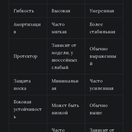
Гибкость
Высокая
Умеренная
Амортизаци
Часто
Более
я
мягкая
стабильная
Зависит от
Обычно
модели, у
Протектор
выраженны
шоссейных
й
слабый
Защита
Минимальн
Часто
носка
ая
усиленная
Боковая
Может быть
Обычно
устойчивост
низкой
выше
ь
Часто
Зависит от