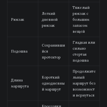
Тяжелый
Легкий
рюкзак с
Рюкзак
дневной
большим
рюкзак
запасом
вещей
Гладкая или
Сохранивши
сильно
Подошва
йся
стертая
протектор
подошва
Продолжите
Короткий
льный
Длина
однодневны
маршрут без
маршрута
й маршрут
возможност
и вернуться
Кроссовки