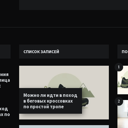
СПИСОК ЗАПИСЕЙ
ПО
1
ения
лица
х
Можно ли идти в поход
в беговых кроссовках
2
по простой тропе
оход
ах по