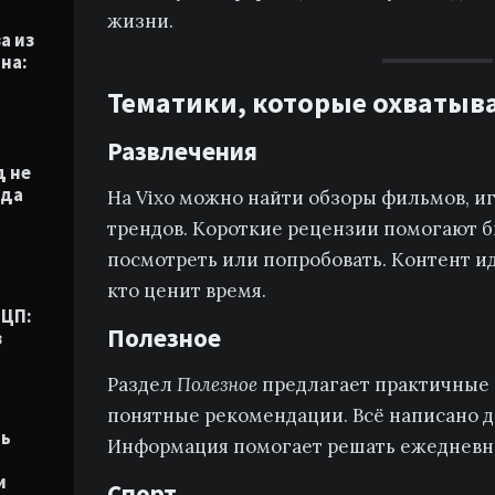
жизни.
а из
на:
Тематики, которые охватыва
Развлечения
 не
гда
На Vixo можно найти обзоры фильмов, иг
трендов. Короткие рецензии помогают бы
посмотреть или попробовать. Контент ид
кто ценит время.
ЭЦП:
Полезное
з
Раздел
Полезное
предлагает практичные 
понятные рекомендации. Всё написано д
ть
Информация помогает решать ежедневн
и
Спорт