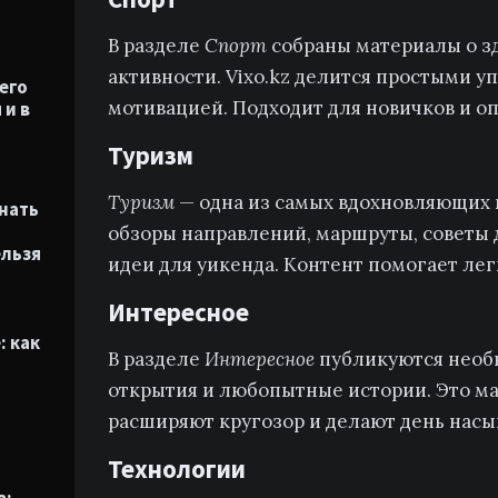
В разделе
Спорт
собраны материалы о зд
активности. Vixo.kz делится простыми 
его
мотивацией. Подходит для новичков и о
 и в
Туризм
Tуризм
— одна из самых вдохновляющих к
нать
обзоры направлений, маршруты, советы 
ельзя
идеи для уикенда. Контент помогает лег
Интересное
: как
В разделе
Интересное
публикуются необ
открытия и любопытные истории. Это м
расширяют кругозор и делают день нас
Технологии