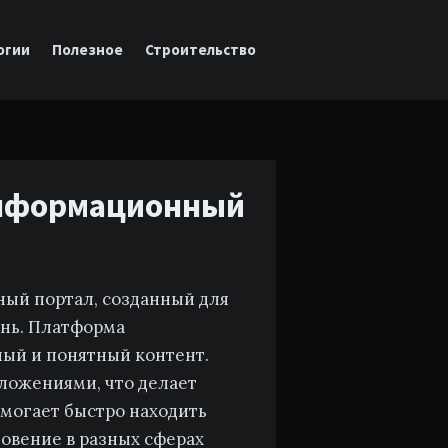
огии
Полезное
Строительство
информационный
ный портал, созданный для
ень. Платформа
ный и понятный контент.
ложениями, что делает
омогает быстро находить
овение в разных сферах