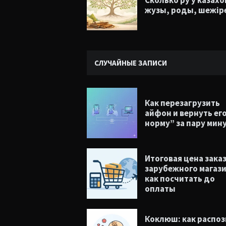
Сколько ру у казахо
жузы, роды, шежір
СЛУЧАЙНЫЕ ЗАПИСИ
Как перезагрузить
айфон и вернуть его
норму” за пару мин
Итоговая цена заказ
зарубежного магази
как посчитать до
оплаты
Коклюш: как распоз