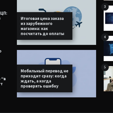
3
ЭЦП:
з
Итоговая цена заказа
из зарубежного
магазина: как
посчитать до оплаты
4
о
5
Мобильный перевод не
приходит сразу: когда
 “в
ждать, а когда
ут
проверять ошибку