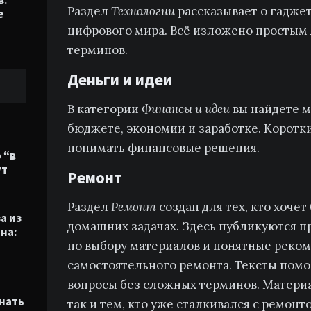
в:
Раздел
Технологии
рассказывает о гаджет
е
цифрового мира. Всё изложено простым
терминов.
Деньги и идеи
В категории
Финансы и идеи
вы найдете 
бюджете, экономии и заработке. Коротк
понимать финансовые решения.
 “в
ут
Ремонт
Раздел
Ремонт
создан для тех, кто хочет
а из
домашних задачах. Здесь публикуются п
на:
по выбору материалов и понятные реко
самостоятельного ремонта. Тексты пом
вопросы без сложных терминов. Материа
нать
так и тем, кто уже сталкивался с ремонто