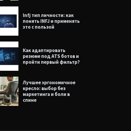
Infj тип личности: как
понять INFJ и применять
это с пользой
Как адаптировать
резюме под ATS ботов и
пройти первый фильтр?
Лучшее эргономичное
кресло: выбор без
маркетинга и боли в
спине