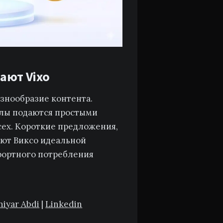
ают Vixo
разнообразие контента.
алы подаются простыми
сех. Короткие предложения,
ают Виксо идеальной
фортного потребления
niyar Abdi
|
Linkedin