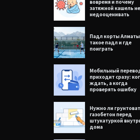
вовремя и почему
затяжной кашель н
недооценивать
Падл корты Алматы
такое падл и где
поиграть
Мобильный перевод
приходит сразу: ко
ждать, а когда
проверять ошибку
Нужно ли грунтова
газобетон перед
штукатуркой внутр
дома