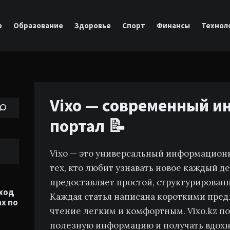
е
Образование
Здоровье
Спорт
Финансы
Технол
Vixo — современный 
портал 📝
Vixo — это универсальный информацион
тех, кто любит узнавать новое каждый д
предоставляет простой, структурирован
оход
Каждая статья написана короткими пред
ах по
чтение легким и комфортным. Vixo.kz п
полезную информацию и получать вдохн