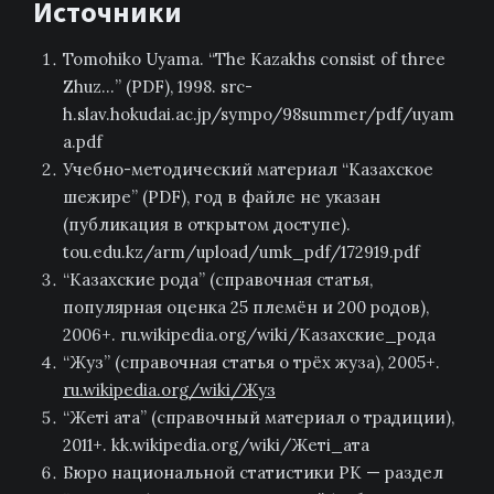
Источники
Tomohiko Uyama. “The Kazakhs consist of three
Zhuz…” (PDF), 1998. src-
h.slav.hokudai.ac.jp/sympo/98summer/pdf/uyam
a.pdf
Учебно-методический материал “Казахское
шежире” (PDF), год в файле не указан
(публикация в открытом доступе).
tou.edu.kz/arm/upload/umk_pdf/172919.pdf
“Казахские рода” (справочная статья,
популярная оценка 25 племён и 200 родов),
2006+. ru.wikipedia.org/wiki/Казахские_рода
“Жуз” (справочная статья о трёх жуза), 2005+.
ru.wikipedia.org/wiki/Жуз
“Жеті ата” (справочный материал о традиции),
2011+. kk.wikipedia.org/wiki/Жеті_ата
Бюро национальной статистики РК — раздел