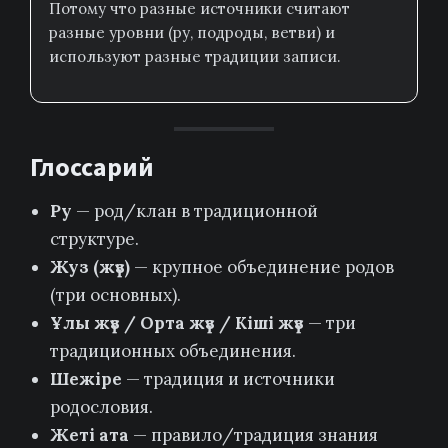
Потому что разные источники считают
разные уровни (ру, подроды, ветви) и
используют разные традиции записи.
Глоссарий
Ру
— род/клан в традиционной
структуре.
Жуз (жүз)
— крупное объединение родов
(три основных).
Ұлы жүз / Орта жүз / Кіші жүз
— три
традиционных объединения.
Шежіре
— традиция и источники
родословия.
Жеті ата
— правило/традиция знания