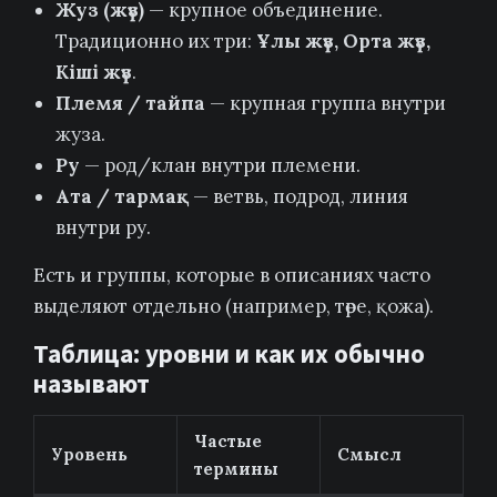
Жуз (жүз)
— крупное объединение.
Традиционно их три:
Ұлы жүз, Орта жүз,
Кіші жүз
.
Племя / тайпа
— крупная группа внутри
жуза.
Ру
— род/клан внутри племени.
Ата / тармақ
— ветвь, подрод, линия
внутри ру.
Есть и группы, которые в описаниях часто
выделяют отдельно (например, төре, қожа).
Таблица: уровни и как их обычно
называют
Частые
Уровень
Смысл
термины