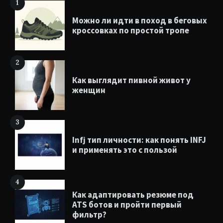
1
Можно ли идти в поход в беговых
кроссовках по простой тропе
2
Как выглядит пивной живот у
женщин
3
Infj тип личности: как понять INFJ
и применять это с пользой
4
Как адаптировать резюме под
ATS ботов и пройти первый
фильтр?