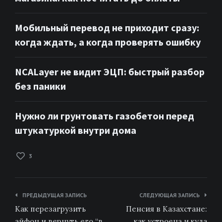
Мобильный перевод не приходит сразу:
когда ждать, а когда проверять ошибку
NCALayer не видит ЭЦП: быстрый разбор
без паники
Нужно ли грунтовать газобетон перед
штукатуркой внутри дома
3
Навигация
ПРЕДЫДУЩАЯ ЗАПИСЬ
СЛЕДУЮЩАЯ ЗАПИСЬ
по
Как перезагрузить
Пенсия в Казахстане:
айфон и вернуть его “в
как устроена и куда