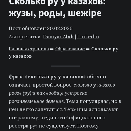
Сколько ру у казахов:
жузы, роды, шежіре
Пост обновлен 20.02.2026
Автор статьи:
Daniyar Abdi
|
LinkedIn
Главная страница
➡️
Образование
➡️
Сколько ру
у казахов
Фраза
«сколько ру у казахов»
обычно
означает простой вопрос:
сколько у казахов
родов (ру) и как вообще устроено
родоплеменное деление
. Тема популярная, но в
ней легко запутаться. Термины используют
по-разному, а единого «официального
реестра ру» не существует. Поэтому