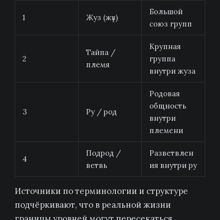
Большой
1
Жуз (жүз)
союз групп
Крупная
Тайпа /
2
группа
племя
внутри жуза
Родовая
общность
3
Ру / род
внутри
племени
Подрод /
Разветвлен
4
ветвь
ия внутри ру
Источники по терминологии и структуре
подчёркивают, что в реальной жизни
границы уровней могут пересекаться.