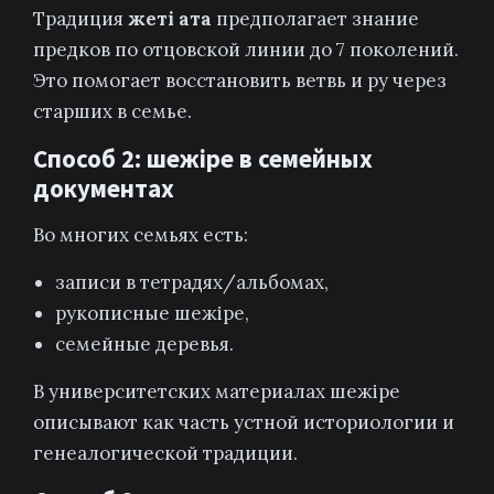
Традиция
жеті ата
предполагает знание
предков по отцовской линии до 7 поколений.
Это помогает восстановить ветвь и ру через
старших в семье.
Способ 2: шежіре в семейных
документах
Во многих семьях есть:
записи в тетрадях/альбомах,
рукописные шежіре,
семейные деревья.
В университетских материалах шежіре
описывают как часть устной историологии и
генеалогической традиции.