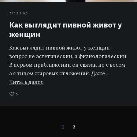
27.12.2025
Как выглядит пивной живот у
женщин
Как выглядит пивной живот у женщин —
вопрос не эстетический, а физиологический.
В первом приближении он связан не с весом,
а с типом жировых отложений. Даже…
Читать далее
5
Пагинация
1
2
записей