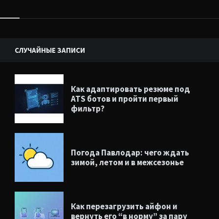
Виджеты
СЛУЧАЙНЫЕ ЗАПИСИ
Как адаптировать резюме под
ATS ботов и пройти первый
фильтр?
Погода Павлодар: чего ждать
зимой, летом и в межсезонье
Как перезагрузить айфон и
вернуть его “в норму” за пару