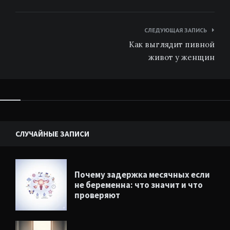
Навигация
СЛЕДУЮЩАЯ ЗАПИСЬ
по
Как выглядит пивной
записям
живот у женщин
Виджеты
СЛУЧАЙНЫЕ ЗАПИСИ
Почему задержка месячных если
не беременна: что значит и что
проверяют